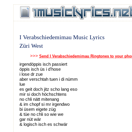
I Verabschiedemimau Music Lyrics
Züri West
>>>
Send I Verabschiedemimau Ringtones to your pho
irgendöppis isch passiert
öppis isch üs i d'hose
i lose dr zue
aber verschtah tuen i di nümm
lue
es geit doch jitz scho lang eso
mir si doch höchschtens
no chli nätt mitenang
& im chopf si mr irgendwo
bi üsem eigete züg
& tüe no chli so wie we
gar nüt wär
& logisch isch es schwär