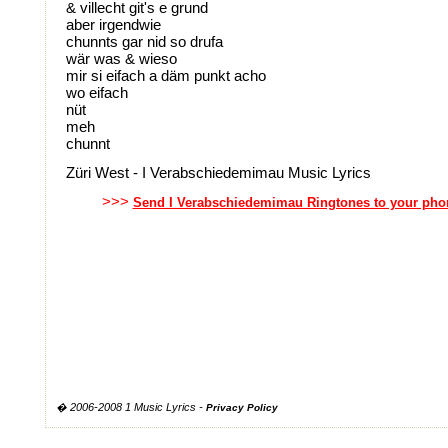
& villecht git's e grund
aber irgendwie
chunnts gar nid so drufa
wär was & wieso
mir si eifach a däm punkt acho
wo eifach
nüt
meh
chunnt
Züri West - I Verabschiedemimau Music Lyrics
>>>
Send I Verabschiedemimau Ringtones to your pho
� 2006-2008 1 Music Lyrics -
Privacy Policy