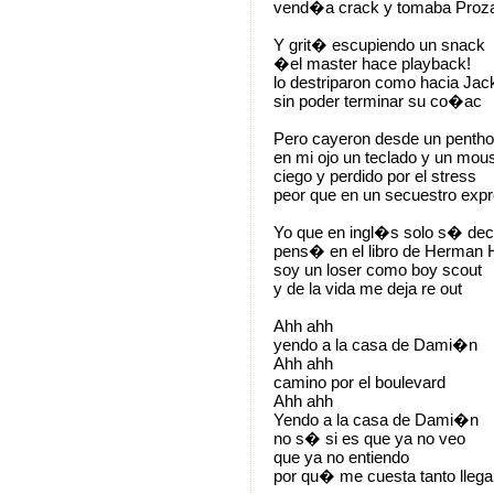
vend�a crack y tomaba Proz
Y grit� escupiendo un snack
�el master hace playback!
lo destriparon como hacia Jac
sin poder terminar su co�ac
Pero cayeron desde un penth
en mi ojo un teclado y un mou
ciego y perdido por el stress
peor que en un secuestro exp
Yo que en ingl�s solo s� dec
pens� en el libro de Herman
soy un loser como boy scout
y de la vida me deja re out
Ahh ahh
yendo a la casa de Dami�n
Ahh ahh
camino por el boulevard
Ahh ahh
Yendo a la casa de Dami�n
no s� si es que ya no veo
que ya no entiendo
por qu� me cuesta tanto llega