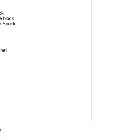
ck
e block
r Spock
hell
r