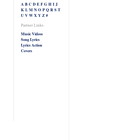
A
B
C
D
E
F
G
H
I
J
K
L
M
N
O
P
Q
R
S
T
U
V
W
X
Y
Z
#
Partner Links
Music Videos
Song Lyrics
Lyrics Action
Covers