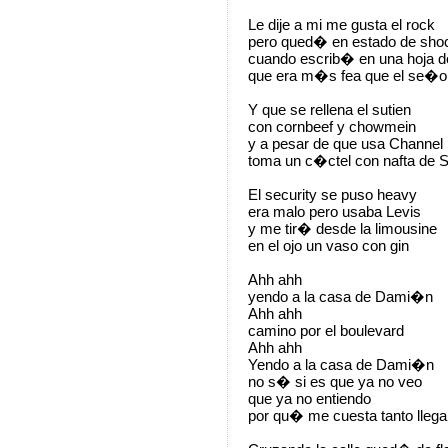
Le dije a mi me gusta el rock
pero qued� en estado de sho
cuando escrib� en una hoja d
que era m�s fea que el se�o
Y que se rellena el sutien
con cornbeef y chowmein
y a pesar de que usa Channel
toma un c�ctel con nafta de S
El security se puso heavy
era malo pero usaba Levis
y me tir� desde la limousine
en el ojo un vaso con gin
Ahh ahh
yendo a la casa de Dami�n
Ahh ahh
camino por el boulevard
Ahh ahh
Yendo a la casa de Dami�n
no s� si es que ya no veo
que ya no entiendo
por qu� me cuesta tanto llega