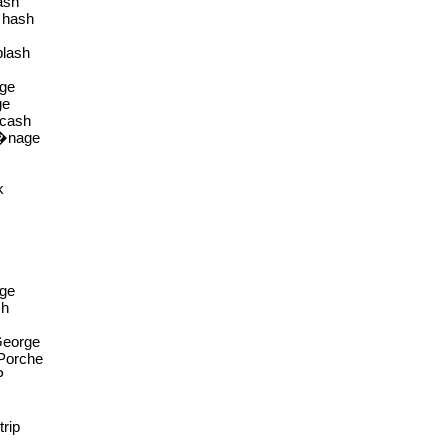
ash
 hash
plash
age
ge
 cash
m�nage
k
uge
sh
George
 Porche
P
rip