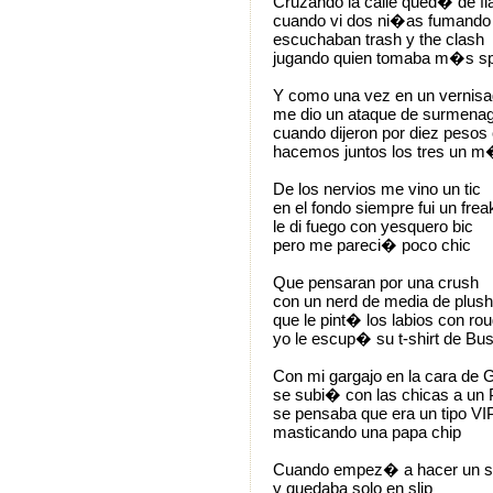
Cruzando la calle qued� de fl
cuando vi dos ni�as fumando
escuchaban trash y the clash
jugando quien tomaba m�s s
Y como una vez en un vernis
me dio un ataque de surmena
cuando dijeron por diez pesos
hacemos juntos los tres un 
De los nervios me vino un tic
en el fondo siempre fui un frea
le di fuego con yesquero bic
pero me pareci� poco chic
Que pensaran por una crush
con un nerd de media de plush
que le pint� los labios con ro
yo le escup� su t-shirt de Bu
Con mi gargajo en la cara de 
se subi� con las chicas a un
se pensaba que era un tipo VI
masticando una papa chip
Cuando empez� a hacer un st
y quedaba solo en slip