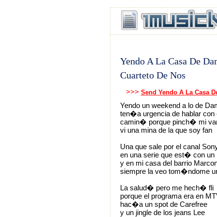
Yendo A La Casa De Da
Cuarteto De Nos
>>>
Send Yendo A La Casa D
Yendo un weekend a lo de D
ten�a urgencia de hablar con
camin� porque pinch� mi va
vi una mina de la que soy fan
Una que sale por el canal Son
en una serie que est� con un
y en mi casa del barrio Marcon
siempre la veo tom�ndome u
La salud� pero me hech� fli
porque el programa era en M
hac�a un spot de Carefree
y un jingle de los jeans Lee