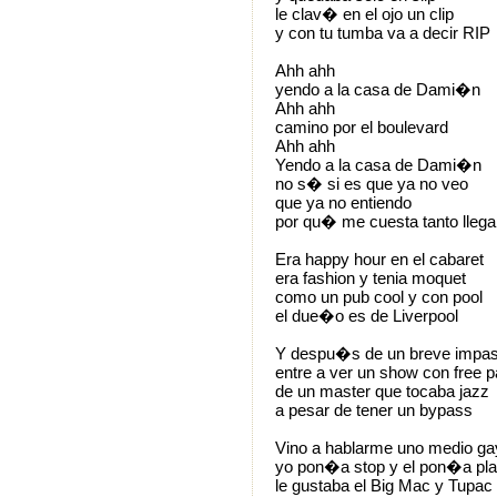
le clav� en el ojo un clip
y con tu tumba va a decir RIP
Ahh ahh
yendo a la casa de Dami�n
Ahh ahh
camino por el boulevard
Ahh ahh
Yendo a la casa de Dami�n
no s� si es que ya no veo
que ya no entiendo
por qu� me cuesta tanto llega
Era happy hour en el cabaret
era fashion y tenia moquet
como un pub cool y con pool
el due�o es de Liverpool
Y despu�s de un breve impa
entre a ver un show con free 
de un master que tocaba jazz
a pesar de tener un bypass
Vino a hablarme uno medio ga
yo pon�a stop y el pon�a pl
le gustaba el Big Mac y Tupac