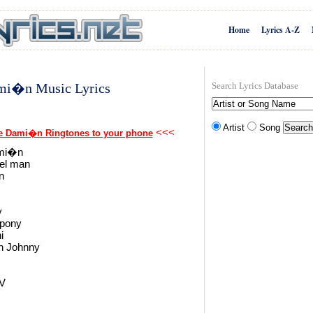
Home
Lyrics A-Z
mi�n Music Lyrics
Search Lyrics Database
Artist
Song
<<<
e Dami�n Ringtones to your phone
ami�n
 el man
n
y
 pony
i
n Johnny
TV