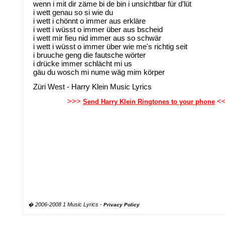
wenn i mit dir zäme bi de bin i unsichtbar für d'lüt
i wett genau so si wie du
i wett i chönnt o immer aus erkläre
i wett i wüsst o immer über aus bscheid
i wett mir fieu nid immer aus so schwär
i wett i wüsst o immer über wie me's richtig seit
i bruuche geng die fautsche wörter
i drücke immer schlächt mi us
gäu du wosch mi nume wäg mim körper
Züri West - Harry Klein Music Lyrics
>>>
<
Send Harry Klein Ringtones to your phone
� 2006-2008 1 Music Lyrics -
Privacy Policy