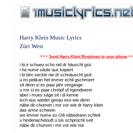
Harry Klein Music Lyrics
Züri West
>>>
<
Send Harry Klein Ringtones to your phone
i bi ir schueu scho nid dr häuscht gsii
i ha nume säute aus kapiert
i bi bim seckle nie dr schnäuscht gsiii
u mi pelikan het immer echli gschmiert
sit denn si es paar jahr vergange
u mir si es paar chnöpf uf irgendwenn
aber i mues säge sit i di kenne
isch aus wieder genau eso wie denn
näbe dir chumen i mir vor wie dr harry klein
das arme schwein
wo immer nume so chli näbedrann schteit
u hindenachelouft u sis schprüchli seit
näbe dir chumen i mir vor wie nüt