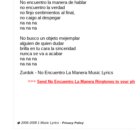
No encuentro la manera de hablar
no encuentro la verdad
no finjo sentimientos al final,
no caigo al despegar
na na na
na na na
No busco un objeto mejemplar
alguien de quien dudar
brilla en tu cara la sinceridad
nunca se va a acabar
na na na
na na na
Zurdok - No Encuentro La Manera Music Lyrics
>>>
Send No Encuentro La Manera Ringtones to your p
� 2006-2008 1 Music Lyrics -
Privacy Policy