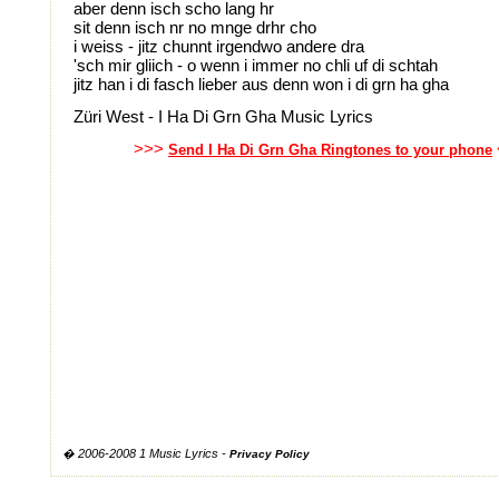
aber denn isch scho lang hr
sit denn isch nr no mnge drhr cho
i weiss - jitz chunnt irgendwo andere dra
'sch mir gliich - o wenn i immer no chli uf di schtah
jitz han i di fasch lieber aus denn won i di grn ha gha
Züri West - I Ha Di Grn Gha Music Lyrics
>>>
Send I Ha Di Grn Gha Ringtones to your phone
� 2006-2008 1 Music Lyrics -
Privacy Policy