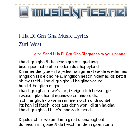
I Ha Di Grn Gha Music Lyrics
Züri West
>>>
Send I Ha Di Grn Gha Ringtones to your phone
i ha di grn gha & du hesch grn mis gud usg
bisch jede aabe uf brn oder i ds shoppyland
& immer die type - i ha jedesmau gmerkt we de wieder he
mngisch si sie cho lte & mngisch hesch nidemau ds bett f
oh meitschi - i ha di grn gha - i ha glitte wie ne
hund & ha gliich nt gseit
i ha di grn gha - o we's mr jitz eigentlich besser geit
i weiss - jitz chunnt irgendwo en andere dra
'sch mir gliich - o wenn i immer no chli uf di schtah
jitz han i di fasch lieber aus denn won i di grn ha gha
i ha di grn gha - i htt d'sunne & dr mond
& jede schtrn wo am himu glnzt obenabeghout
du hesch mr gfaue & du hesch mr denn gseit i dir o